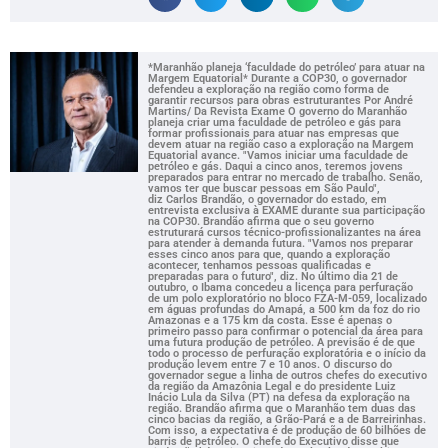
*Maranhão planeja ‘faculdade do petróleo’ para atuar na
Margem Equatorial* Durante a COP30, o governador
defendeu a exploração na região como forma de
garantir recursos para obras estruturantes Por André
Martins/ Da Revista Exame O governo do Maranhão
planeja criar uma faculdade de petróleo e gás para
formar profissionais para atuar nas empresas que
devem atuar na região caso a exploração na Margem
Equatorial avance. "Vamos iniciar uma faculdade de
petróleo e gás. Daqui a cinco anos, teremos jovens
preparados para entrar no mercado de trabalho. Senão,
vamos ter que buscar pessoas em São Paulo",
diz Carlos Brandão, o governador do estado, em
entrevista exclusiva à EXAME durante sua participação
na COP30. Brandão afirma que o seu governo
estruturará cursos técnico-profissionalizantes na área
para atender à demanda futura. "Vamos nos preparar
esses cinco anos para que, quando a exploração
acontecer, tenhamos pessoas qualificadas e
preparadas para o futuro", diz. No último dia 21 de
outubro, o Ibama concedeu a licença para perfuração
de um polo exploratório no bloco FZA-M-059, localizado
em águas profundas do Amapá, a 500 km da foz do rio
Amazonas e a 175 km da costa. Esse é apenas o
primeiro passo para confirmar o potencial da área para
uma futura produção de petróleo. A previsão é de que
todo o processo de perfuração exploratória e o início da
produção levem entre 7 e 10 anos. O discurso do
governador segue a linha de outros chefes do executivo
da região da Amazônia Legal e do presidente Luiz
Inácio Lula da Silva (PT) na defesa da exploração na
região. Brandão afirma que o Maranhão tem duas das
cinco bacias da região, a Grão-Pará e a de Barreirinhas.
Com isso, a expectativa é de produção de 60 bilhões de
barris de petróleo. O chefe do Executivo disse que