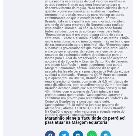
ainda não há estimativas de qual valor de royalties o
estado receberá, mas que será importante para o
desenvolvimento da região. "Não tenho dúvidas de que
quando o governo começar a receber os royalties
teremos muito mais recursos para realizar as obras
estruturantes de que o estado precisa", afirma.
Brandão cita ainda que há um mês o estado recebeu
um navio de uma empresa da Noruega para realizar
uma análise sísmica. Já são 16 blocos onde foram
feitos estudos, que estarão disponíveis para leilão.
"Entendemos que é um projeto para cerca de seis a
sete anos — entre a sísmica, o leilão e os testes. Então,
não é uma coisa para o meu governo, mas eu tenho que
deixar estruturado para o próximo", diz. *Recursos para
o Ibama* O governador diz que existe uma articulação
entre os governadores da região para que parte dos
recursos da exploração sejam direcionados para o
Ibama para cuidar da preservação. "Isso não acontece
no pré-sal do Sudeste — Espírito Santo, Rio de Janeiro,
um pouco São Paulo —, mas sugerimos isso para a
Margem Equatorial", afirma. Brandão disse que o
assunto foi levado para a presidência da Petrobras, que
avaliará a demanda. *Pautas na COP* Entre as pautas
que apresentou na COP30, Brandão destaca a
regularização fundiária, com mais de 8,5 mil títulos de
terra distribuídos, com atendimento de 22 mil famílias.
Brandão destaca ainda que o Maranhão conseguiu R$
45 milhões com o governo da Alemanha para um
projeto contra queimadas. "Conseguimos aprovar e
estruturar um projeto para reestruturar 49 unidades do
Corpo de Bombeiros e construir mais sete.
Conseguimos R$ 45 milhões junto ao governo da
Alemanha", afirma. LEGENDA/ FOTO: Carlos Brandão:
Na Cop30, o governador valorizou a agenda verde do
estado (Leandro Fonseca/Exame)
Maranhão planeja ‘faculdade do petróleo’
para atuar na Margem Equatorial