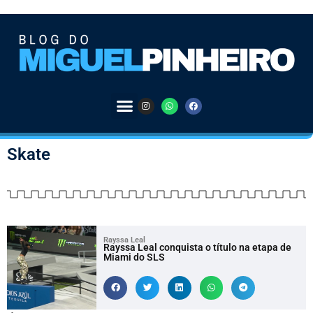
Skate
Rayssa Leal
Rayssa Leal conquista o título na etapa de
Miami do SLS