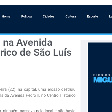
Home
Política
Cidades
Cultura
Esporte
L
 na Avenida
órico de São Luís
ira (22), na capital, uma erosão destruiu
s da Avenida Pedro II, no Centro Histórico
 ninguém passava pelo local e não havia