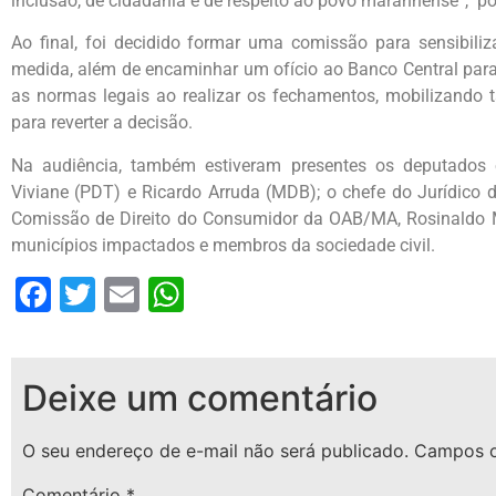
inclusão, de cidadania e de respeito ao povo maranhense”, pon
Ao final, foi decidido formar uma comissão para sensibiliz
medida, além de encaminhar um ofício ao Banco Central para 
as normas legais ao realizar os fechamentos, mobilizando t
para reverter a decisão.
Na audiência, também estiveram presentes os deputados 
Viviane (PDT) e Ricardo Arruda (MDB); o chefe do Jurídico
Comissão de Direito do Consumidor da OAB/MA, Rosinaldo M
municípios impactados e membros da sociedade civil.
Facebook
Twitter
Email
WhatsApp
Deixe um comentário
O seu endereço de e-mail não será publicado.
Campos o
Comentário
*