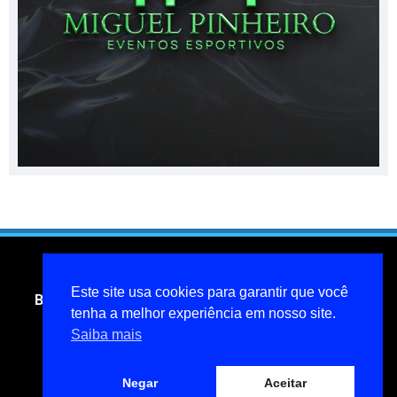
Este site usa cookies para garantir que você
Blog do jornalista Miguel Pinheiro- todos os direitos
tenha a melhor experiência em nosso site.
reservados
Saiba mais
miguelpinheiroarcanjo@hotmail.com
Política de privacidade
Negar
Aceitar