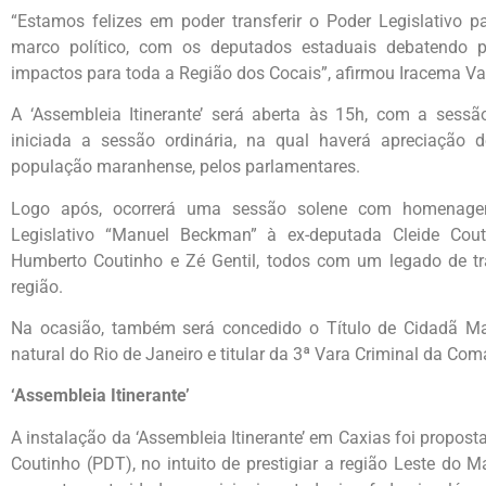
“Estamos felizes em poder transferir o Poder Legislativo 
marco político, com os deputados estaduais debatendo pr
impactos para toda a Região dos Cocais”, afirmou Iracema Va
A ‘Assembleia Itinerante’ será aberta às 15h, com a sessã
iniciada a sessão ordinária, na qual haverá apreciação d
população maranhense, pelos parlamentares.
Logo após, ocorrerá uma sessão solene com homenage
Legislativo “Manuel Beckman” à ex-deputada Cleide Cou
Humberto Coutinho e Zé Gentil, todos com um legado de tr
região.
Na ocasião, também será concedido o Título de Cidadã Ma
natural do Rio de Janeiro e titular da 3ª Vara Criminal da Com
‘Assembleia Itinerante’
A instalação da ‘Assembleia Itinerante’ em Caxias foi propos
Coutinho (PDT), no intuito de prestigiar a região Leste do 