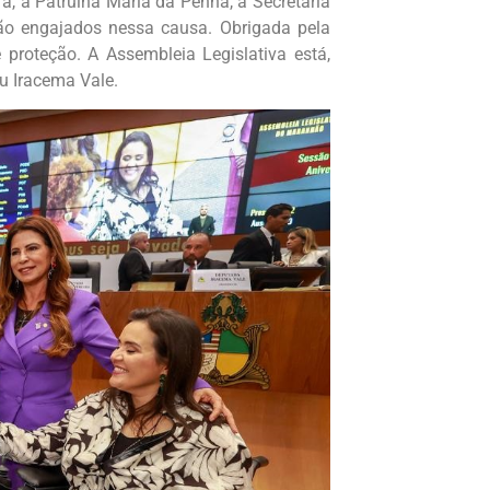
a, à Patrulha Maria da Penha, à Secretaria
tão engajados nessa causa. Obrigada pela
proteção. A Assembleia Legislativa está,
u Iracema Vale.