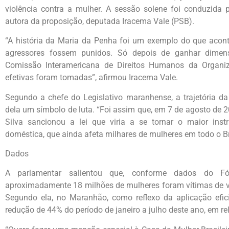
violência contra a mulher. A sessão solene foi conduzida 
autora da proposição, deputada Iracema Vale (PSB).
“A história da Maria da Penha foi um exemplo do que acon
agressores fossem punidos. Só depois de ganhar dimensõ
Comissão Interamericana de Direitos Humanos da Organi
efetivas foram tomadas”, afirmou Iracema Vale.
Segundo a chefe do Legislativo maranhense, a trajetória d
dela um símbolo de luta. “Foi assim que, em 7 de agosto de 2
Silva sancionou a lei que viria a se tornar o maior inst
doméstica, que ainda afeta milhares de mulheres em todo o Br
Dados
A parlamentar salientou que, conforme dados do Fór
aproximadamente 18 milhões de mulheres foram vítimas de vi
Segundo ela, no Maranhão, como reflexo da aplicação efi
redução de 44% do período de janeiro a julho deste ano, em 