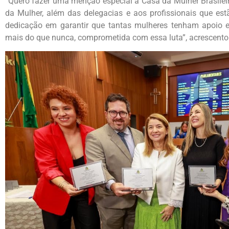
“Quero fazer uma menção especial à Casa da Mulher Brasileir
da Mulher, além das delegacias e aos profissionais que es
dedicação em garantir que tantas mulheres tenham apoio e 
mais do que nunca, comprometida com essa luta”, acrescento