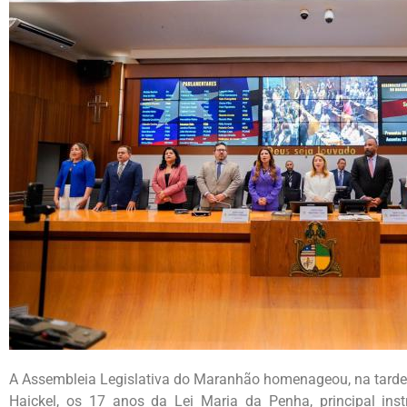
A Assembleia Legislativa do Maranhão homenageou, na tarde d
Haickel, os 17 anos da Lei Maria da Penha, principal inst