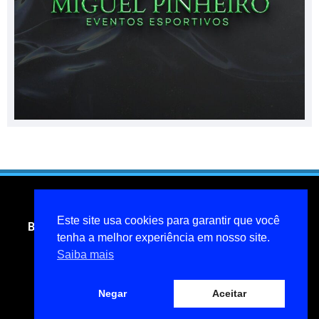
Este site usa cookies para garantir que você
Blog do jornalista Miguel Pinheiro- todos os direitos
tenha a melhor experiência em nosso site.
reservados
Saiba mais
miguelpinheiroarcanjo@hotmail.com
Política de privacidade
Negar
Aceitar