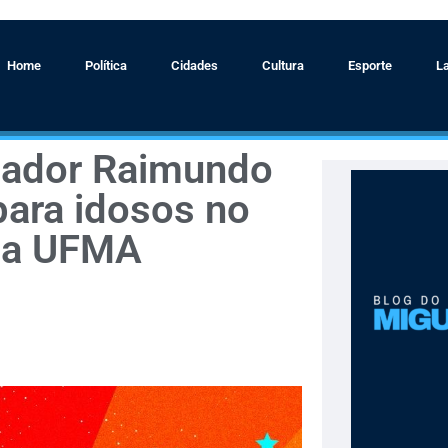
Home
Política
Cidades
Cultura
Esporte
L
reador Raimundo
ara idosos no
da UFMA