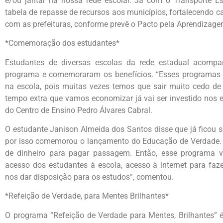
e/ou jantar na nossa rede escolar. Já com o Transporte E
tabela de repasse de recursos aos municípios, fortalecendo 
com as prefeituras, conforme prevê o Pacto pela Aprendizagem
*Comemoração dos estudantes*
Estudantes de diversas escolas da rede estadual acomp
programa e comemoraram os benefícios. “Esses programas
na escola, pois muitas vezes temos que sair muito cedo d
tempo extra que vamos economizar já vai ser investido nos e
do Centro de Ensino Pedro Álvares Cabral.
O estudante Janison Almeida dos Santos disse que já ficou se
por isso comemorou o lançamento do Educação de Verdade. “Eu
de dinheiro para pagar passagem. Então, esse programa va
acesso dos estudantes à escola, acesso à internet para fa
nos dar disposição para os estudos”, comentou.
*Refeição de Verdade, para Mentes Brilhantes*
O programa “Refeição de Verdade para Mentes, Brilhantes” é