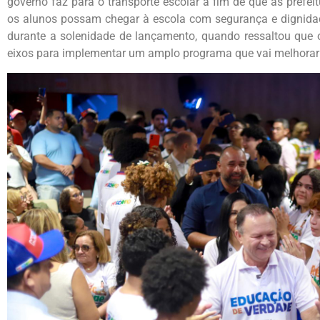
governo faz para o transporte escolar a fim de que as prefei
os alunos possam chegar à escola com segurança e dignidad
durante a solenidade de lançamento, quando ressaltou que
eixos para implementar um amplo programa que vai melhorar