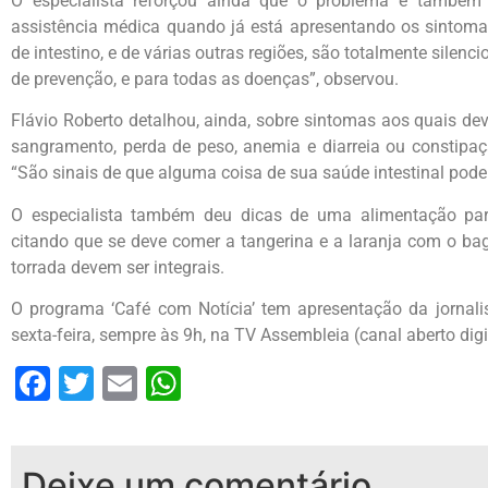
O especialista reforçou ainda que o problema é também c
assistência médica quando já está apresentando os sintom
de intestino, e de várias outras regiões, são totalmente silenc
de prevenção, e para todas as doenças”, observou.
Flávio Roberto detalhou, ainda, sobre sintomas aos quais deve-
sangramento, perda de peso, anemia e diarreia ou constipaç
“São sinais de que alguma coisa de sua saúde intestinal pode 
O especialista também deu dicas de uma alimentação para
citando que se deve comer a tangerina e a laranja com o b
torrada devem ser integrais.
O programa ‘Café com Notícia’ tem apresentação da jornali
sexta-feira, sempre às 9h, na TV Assembleia (canal aberto digi
Facebook
Twitter
Email
WhatsApp
Deixe um comentário