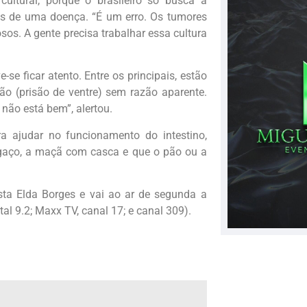
ultural, porque o brasileiro só busca a
as de uma doença. “É um erro. Os tumores
iosos. A gente precisa trabalhar essa cultura
se ficar atento. Entre os principais, estão
ão (prisão de ventre) sem razão aparente.
não está bem”, alertou.
 ajudar no funcionamento do intestino,
agaço, a maçã com casca e que o pão ou a
sta Elda Borges e vai ao ar de segunda a
tal 9.2; Maxx TV, canal 17; e canal 309).