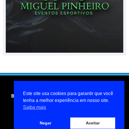
Este site usa cookies para garantir que você
Blog do jornalista Miguel Pinheiro- todos os direitos
reservados
tenha a melhor experiência em nosso site.
Saiba mais
miguelpinheiroarcanjo@hotmail.com
Política de privacidade
Negar
Aceitar