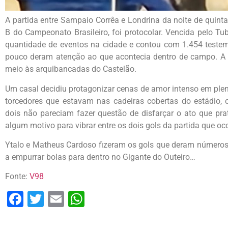
A partida entre Sampaio Corrêa e Londrina da noite de quinta-
B do Campeonato Brasileiro, foi protocolar. Vencida pelo Tu
quantidade de eventos na cidade e contou com 1.454 teste
pouco deram atenção ao que acontecia dentro de campo. A
meio às arquibancadas do Castelão.
Um casal decidiu protagonizar cenas de amor intenso em plen
torcedores que estavam nas cadeiras cobertas do estádio,
dois não pareciam fazer questão de disfarçar o ato que prat
algum motivo para vibrar entre os dois gols da partida que oc
Ytalo e Matheus Cardoso fizeram os gols que deram números 
a empurrar bolas para dentro no Gigante do Outeiro…
Fonte:
V98
Facebook
Twitter
Email
WhatsApp