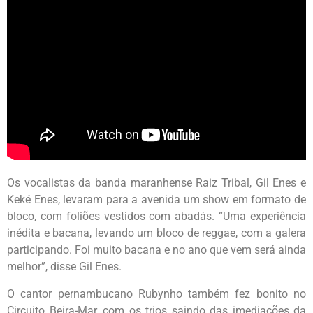
Os vocalistas da banda maranhense Raiz Tribal, Gil Enes e
Keké Enes, levaram para a avenida um show em formato de
bloco, com foliões vestidos com abadás. “Uma experiência
inédita e bacana, levando um bloco de reggae, com a galera
participando. Foi muito bacana e no ano que vem será ainda
melhor”, disse Gil Enes.
O cantor pernambucano Rubynho também fez bonito no
Circuito Beira-Mar, com os trios saindo das imediações da