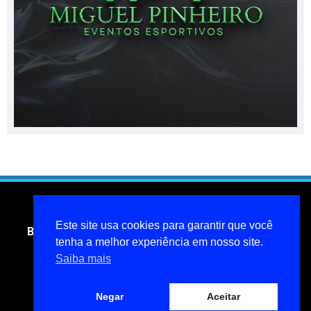
Este site usa cookies para garantir que você
Blog do jornalista Miguel Pinheiro- todos os direitos
tenha a melhor experiência em nosso site.
reservados
Saiba mais
miguelpinheiroarcanjo@hotmail.com
Política de privacidade
Negar
Aceitar