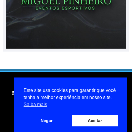
Este site usa cookies para garantir que você
Blog do jornalista Miguel Pinheiro- todos os direitos
reservados
tenha a melhor experiência em nosso site.
Saiba mais
miguelpinheiroarcanjo@hotmail.com
Política de privacidade
Negar
Aceitar