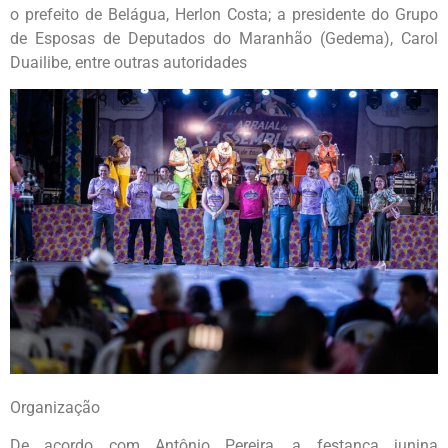
o prefeito de Belágua, Herlon Costa; a presidente do Grupo
de Esposas de Deputados do Maranhão (Gedema), Carol
Duailibe, entre outras autoridades
Organização
De acordo com Antônio Pereira, a festança junina