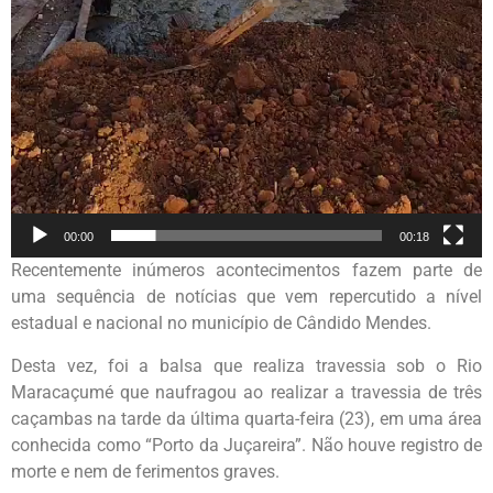
00:00
00:18
Recentemente inúmeros acontecimentos fazem parte de
uma sequência de notícias que vem repercutido a nível
estadual e nacional no município de Cândido Mendes.
Desta vez, foi a balsa que realiza travessia sob o Rio
Maracaçumé que naufragou ao realizar a travessia de três
caçambas na tarde da última quarta-feira (23), em uma área
conhecida como “Porto da Juçareira”. Não houve registro de
morte e nem de ferimentos graves.