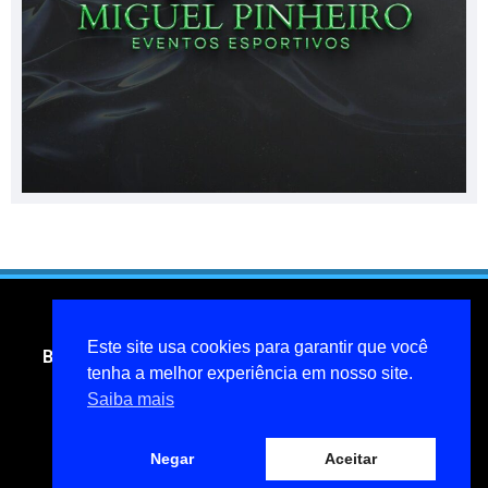
Este site usa cookies para garantir que você
Blog do jornalista Miguel Pinheiro- todos os direitos
tenha a melhor experiência em nosso site.
reservados
Saiba mais
miguelpinheiroarcanjo@hotmail.com
Política de privacidade
Negar
Aceitar