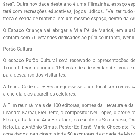
área”. Outra novidade deste ano é uma Flimzinha, espaço espec
terá com recreações educativas, jogos lúdicos. “Vai ter tudo q
troca e venda de material em um mesmo espaço, dentro da Are
O Espaço Criança vai abrigar a Vila Pé de Maricá, em alu
contará com 76 estandes dedicados ao público infantojuvenil
Porão Cultural
O espaço Porão Cultural será reservado a apresentações de a
Tenda Literária abrigará 154 estandes de vendas de livros 
para descanso dos visitantes.
A Tenda Codemar + Recarregue-se será um local com redes, ca
a energia e os aparelhos celulares.
A Flim reunirá mais de 100 editoras, nomes da literatura e da
Leandro Karnal, Frei Betto, o compositor Nei Lopes, o ator e ro
Kfouri, a bailarina Ana Botafogo; os escritores Sonia Rosa, Ond
Neto, Luiz Antônio Simas, Pastor Ed Renê, Maria Chocolate, F
convidados, participam ainda 50 escritores da cidade de Mari