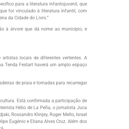
ífico para a literatura infantojuvenil, que
ue for vinculado à literatura infantil, com
na da Cidade do Livro.”
são à árvore que dá nome ao município, e
.
rtistas locais de diferentes vertentes. A
e na Tenda Festart haverá um amplo espaço
deiras de praia e tomadas para recarregar
 cultura. Está confirmada a participação de
teirista Hélio de La Peña, o jornalista Juca
jaki, Rossandro Klinjey, Roger Mello, Israel
elipe Eugênio e Eliana Alves Cruz. Além dos
cá.