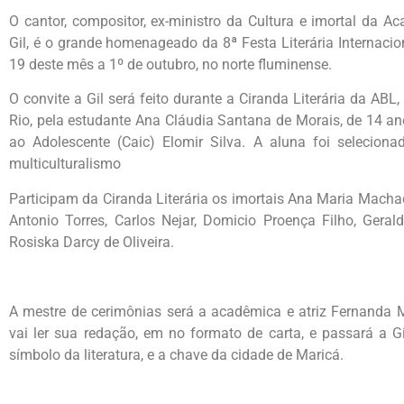
O cantor, compositor, ex-ministro da Cultura e imortal da Ac
Gil, é o grande homenageado da 8ª Festa Literária Internacio
19 deste mês a 1º de outubro, no norte fluminense.
O convite a Gil será feito durante a Ciranda Literária da ABL
Rio, pela estudante Ana Cláudia Santana de Morais, de 14 ano
ao Adolescente (Caic) Elomir Silva. A aluna foi seleciona
multiculturalismo
Participam da Ciranda Literária os imortais Ana Maria Machad
Antonio Torres, Carlos Nejar, Domicio Proença Filho, Geral
Rosiska Darcy de Oliveira.
A mestre de cerimônias será a acadêmica e atriz Fernanda M
vai ler sua redação, em no formato de carta, e passará a Gi
símbolo da literatura, e a chave da cidade de Maricá.