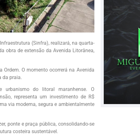
raestrutura (Sinfra), realizará, na quarta-
o da obra de extensão da Avenida Litorânea,
a da Ordem. O momento ocorrerá na Avenida
a da praia.
e urbanismo do litoral maranhense. O
nsão, representa um investimento de R$
uma via moderna, segura e ambientalmente
zer, ponte e praça pública, consolidando-se
utura costeira sustentável.