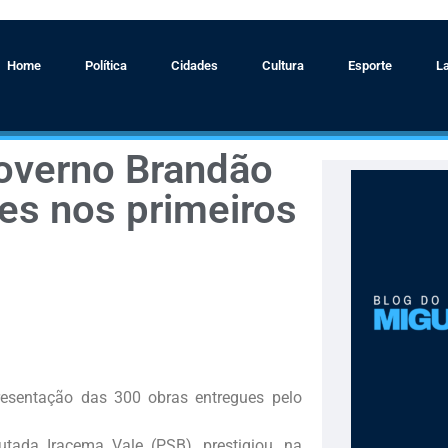
Home
Política
Cidades
Cultura
Esporte
L
governo Brandão
es nos primeiros
presentação das 300 obras entregues pelo
tada Iracema Vale (PSB), prestigiou, na