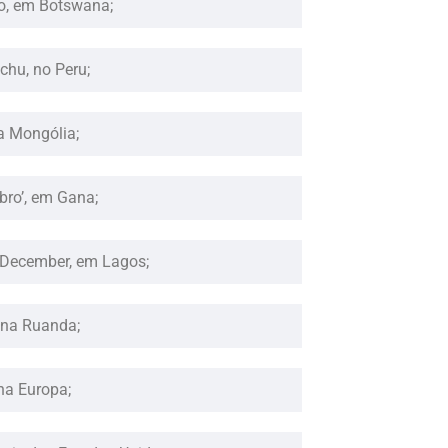
o, em Botswana;
hu, no Peru;
a Mongólia;
bro’, em Gana;
y December, em Lagos;
 na Ruanda;
na Europa;