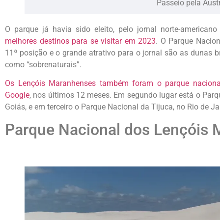
Passeio pela Austr
O parque já havia sido eleito, pelo jornal norte-america
melhores destinos para se visitar em 2023
. O Parque Nacio
11ª posição e o grande atrativo para o jornal são as dunas b
como “sobrenaturais”.
Os Lençóis Maranhenses também foram o parque nacional
Google
, nos últimos 12 meses. Em segundo lugar está o Par
Goiás, e em terceiro o Parque Nacional da Tijuca, no Rio de Ja
Parque Nacional dos Lençóis