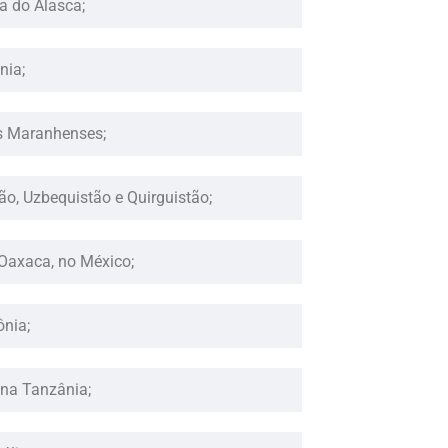
a do Alasca;
nia;
s Maranhenses;
ão, Uzbequistão e Quirguistão;
 Oaxaca, no México;
ônia;
 na Tanzânia;