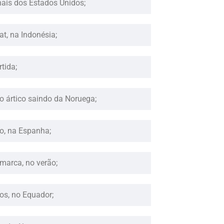
nais dos Estados Unidos;
t, na Indonésia;
tida;
no ártico saindo da Noruega;
o, na Espanha;
amarca, no verão;
os, no Equador;