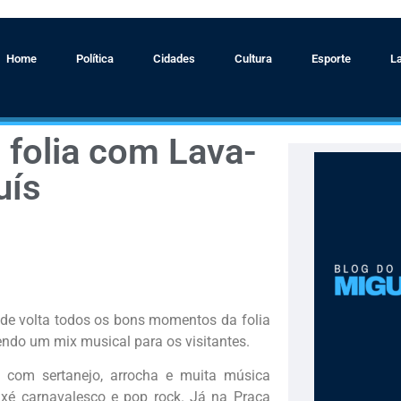
Home
Política
Cidades
Cultura
Esporte
L
 folia com Lava-
uís
r de volta todos os bons momentos da folia
endo um mix musical para os visitantes.
 com sertanejo, arrocha e muita música
xé carnavalesco e pop rock. Já na Praça