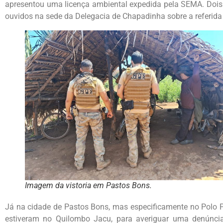
apresentou uma licença ambiental expedida pela SEMA. Doi
ouvidos na sede da Delegacia de Chapadinha sobre a referida 
Imagem da vistoria em Pastos Bons.
Já na cidade de Pastos Bons, mas especificamente no Polo P
estiveram no Quilombo Jacu, para averiguar uma denúnci