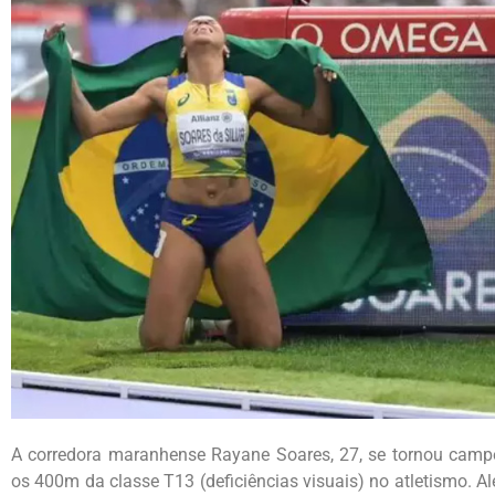
A corredora maranhense Rayane Soares, 27, se tornou campe
os 400m da classe T13 (deficiências visuais) no atletismo. 