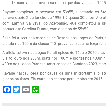
recorde mundial da prova, uma marca que durava desde 1995
Rayane completou o percurso em 53s55, superando os 54
durava desde 2 de janeiro de 1995, há quase 30 anos. A prat
com Lamiya Valiyeva, do Azerbaijão, que completou a p
portuguesa Carolina Duarte, com o tempo de 55s52.
Essa foi a segunda medalha de Rayane nos Jogos de Paris, e
a prata nos 100m da classe T13, prova realizada na terça-feira
A atleta esteve nos Jogos Paralímpicos de Tóquio 2020 e tev
Ela foi ouro nos 200m, prata nos 100m e bronze nos 400m 
400m nos Jogos Parapan-Americanos de Santiago 2023, e br
Rayane nasceu cega por causa de uma microftalmia bilate
globos oculares. Ela entrou no esporte paralímpico em 2015.
Facebook
Twitter
Email
WhatsApp