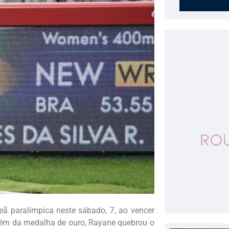
ã paralímpica neste sábado, 7, ao vencer
Além da medalha de ouro, Rayane quebrou o