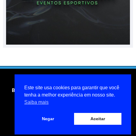
Este site usa cookies para garantir que você
Blog do jornalista Miguel Pinheiro- todos os direitos
tenha a melhor experiência em nosso site.
reservados
Saiba mais
miguelpinheiroarcanjo@hotmail.com
Política de privacidade
Negar
Aceitar
Desenvolvido por WebAtiva