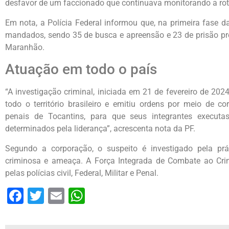
desfavor de um faccionado que continuava monitorando a rot
Em nota, a Polícia Federal informou que, na primeira fase 
mandados, sendo 35 de busca e apreensão e 23 de prisão pre
Maranhão.
Atuação em todo o país
“A investigação criminal, iniciada em 21 de fevereiro de 20
todo o território brasileiro e emitiu ordens por meio de c
penais de Tocantins, para que seus integrantes execut
determinados pela liderança”, acrescenta nota da PF.
Segundo a corporação, o suspeito é investigado pela prá
criminosa e ameaça. A Força Integrada de Combate ao Cr
pelas polícias civil, Federal, Militar e Penal.
Facebook
Twitter
Email
WhatsApp