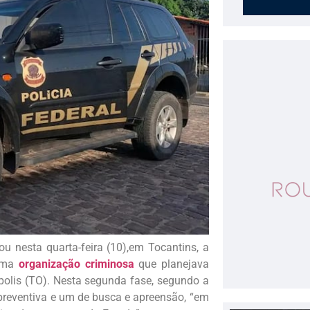
ou nesta quarta-feira (10),em Tocantins, a
 uma
organização criminosa
que planejava
ópolis (TO). Nesta segunda fase, segundo a
preventiva e um de busca e apreensão, “em