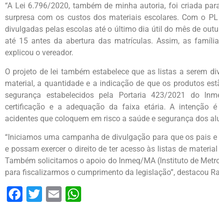
“A Lei 6.796/2020, também de minha autoria, foi criada par
surpresa com os custos dos materiais escolares. Com o PL
divulgadas pelas escolas até o último dia útil do mês de outub
até 15 antes da abertura das matrículas. Assim, as famíli
explicou o vereador.
O projeto de lei também estabelece que as listas a serem d
material, a quantidade e a indicação de que os produtos es
segurança estabelecidos pela Portaria 423/2021 do Inm
certificação e a adequação da faixa etária. A intenção é
acidentes que coloquem em risco a saúde e segurança dos alu
“Iniciamos uma campanha de divulgação para que os pais e
e possam exercer o direito de ter acesso às listas de material
Também solicitamos o apoio do Inmeq/MA (Instituto de Metro
para fiscalizarmos o cumprimento da legislação”, destacou 
Facebook
Twitter
Email
WhatsApp