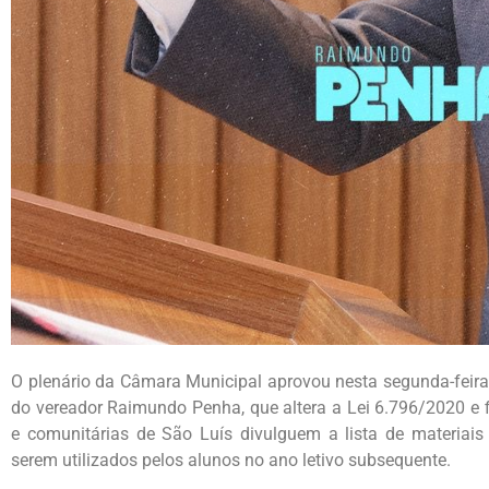
O plenário da Câmara Municipal aprovou nesta segunda-feira 
do vereador Raimundo Penha, que altera a Lei 6.796/2020 e f
e comunitárias de São Luís divulguem a lista de materiais 
serem utilizados pelos alunos no ano letivo subsequente.