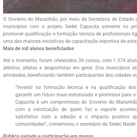
O Governo do Maranhão, por meio da Secretaria de Estado do
municípios com o projeto Sedel Capacita somente no pr
promover qualificação e formação técnica de profissionais l
uma das maiores iniciativas de capacitação esportiva do esta
Mais de mil alunos beneficiados
Até o momento, foram oferecidos 34 cursos, com 1.374 alunos 
árbitros, atletas e desportistas em geral. Dos municípios 
atividades, beneficiando também participantes das cidades vi
“Investir na formação técnica e na qualificação dos
garantir um futuro mais estruturado e promissor para o
Capacita é um compromisso do Governo do Maranhão
com a valorização de quem faz o esporte acontec
satisfeitos com a adesão e o impacto positivo q
comunidades”, comemorou o secretário da Sedel, Naldir
Público variado e participação em massa