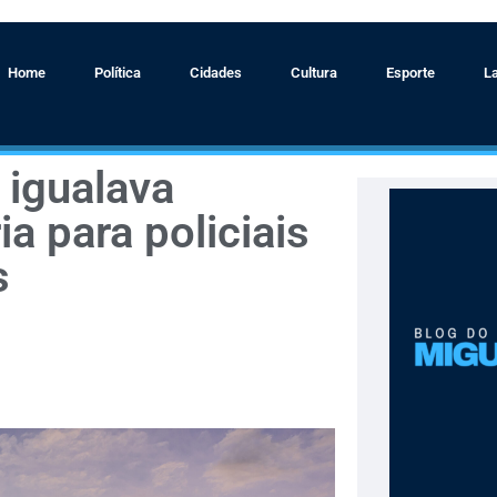
Home
Política
Cidades
Cultura
Esporte
L
 igualava
a para policiais
s