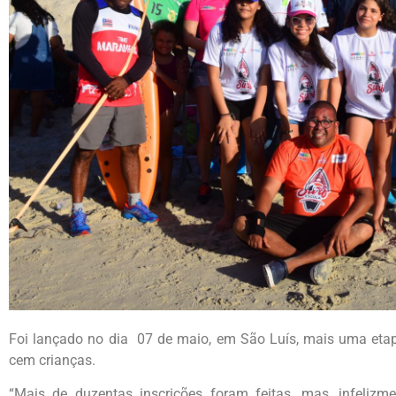
Foi lançado no dia 07 de maio, em São Luís, mais uma etap
cem crianças.
“Mais de duzentas inscrições foram feitas, mas, infeliz