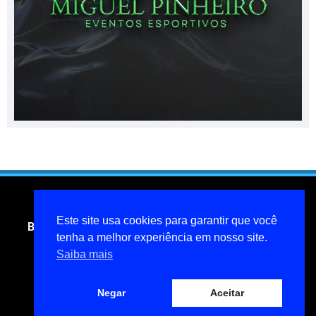
Este site usa cookies para garantir que você
Blog do jornalista Miguel Pinheiro- todos os direitos
reservados
tenha a melhor experiência em nosso site.
Saiba mais
miguelpinheiroarcanjo@hotmail.com
Política de privacidade
Negar
Aceitar