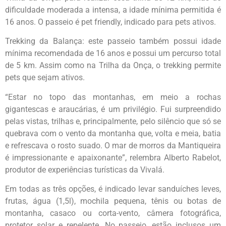
dificuldade moderada a intensa, a idade mínima permitida é
16 anos. O passeio é pet friendly, indicado para pets ativos.
Trekking da Balança: este passeio também possui idade
mínima recomendada de 16 anos e possui um percurso total
de 5 km. Assim como na Trilha da Onça, o trekking permite
pets que sejam ativos.
“Estar no topo das montanhas, em meio a rochas
gigantescas e araucárias, é um privilégio. Fui surpreendido
pelas vistas, trilhas e, principalmente, pelo silêncio que só se
quebrava com o vento da montanha que, volta e meia, batia
e refrescava o rosto suado. O mar de morros da Mantiqueira
é impressionante e apaixonante”, relembra Alberto Rabelot,
produtor de experiências turísticas da Vivalá.
Em todas as três opções, é indicado levar sanduíches leves,
frutas, água (1,5l), mochila pequena, tênis ou botas de
montanha, casaco ou corta-vento, câmera fotográfica,
protetor solar e repelente. No passeio, estão inclusos um