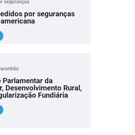
or seguranças
redidos por seguranças
l-americana
Maranhão
e Parlamentar da
ar, Desenvolvimento Rural,
ularização Fundiária